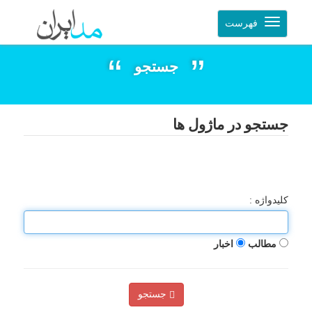
فهرست
جستجو
جستجو در ماژول ها
کلیدواژه :
مطالب
اخبار
جستجو