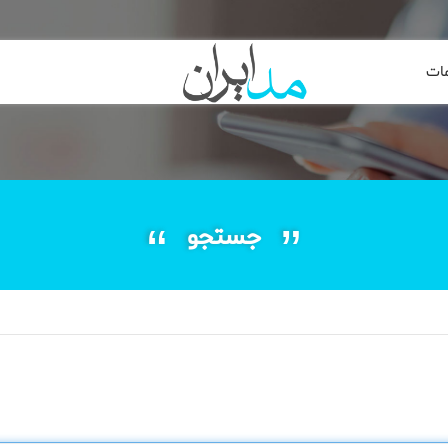
ات
جستجو