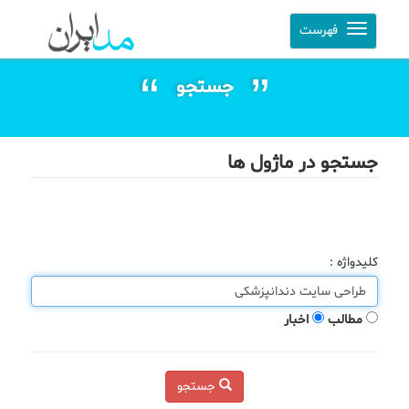
فهرست
جستجو
جستجو در ماژول ها
کلیدواژه :
مطالب
اخبار
جستجو