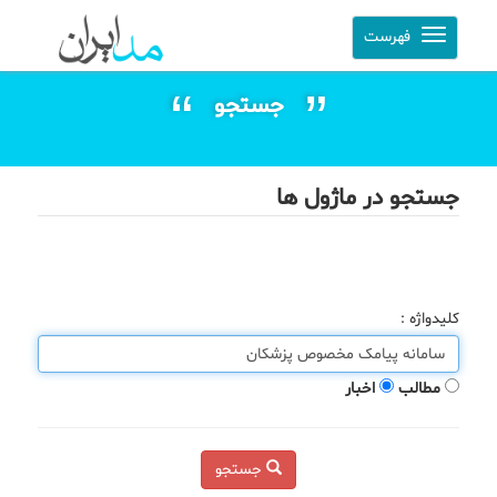
فهرست
جستجو
جستجو در ماژول ها
کلیدواژه :
مطالب
اخبار
جستجو