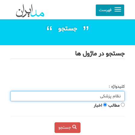
فهرست
جستجو
جستجو در ماژول ها
کلیدواژه :
مطالب
اخبار
جستجو