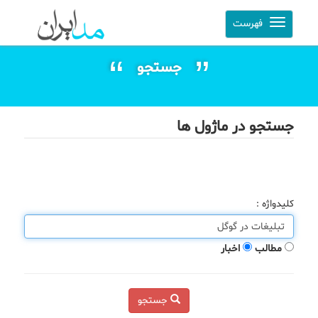
فهرست
جستجو
جستجو در ماژول ها
کلیدواژه :
مطالب
اخبار
جستجو