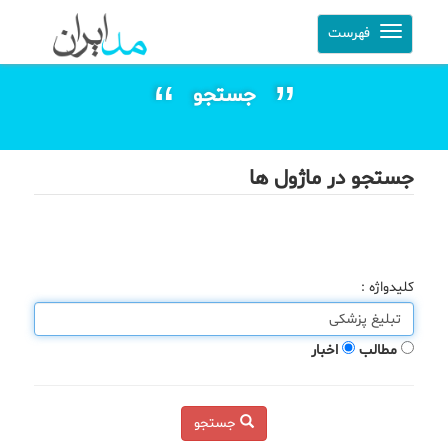
فهرست
جستجو
جستجو در ماژول ها
کلیدواژه :
مطالب
اخبار
جستجو