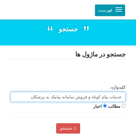
فهرست
جستجو
جستجو در ماژول ها
کلیدواژه :
مطالب
اخبار
جستجو